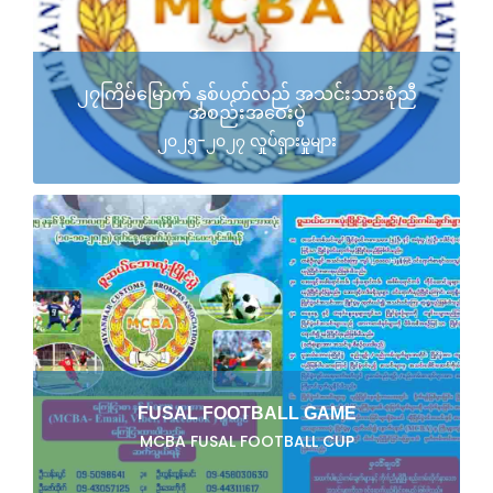
၂၇ကြိမ်မြောက် နှစ်ပတ်လည် အသင်းသားစုံညီ
အစည်းအဝေးပွဲ
၂၀၂၅-၂၀၂၇ လှုပ်ရှားမှုများ
FUSAL FOOTBALL GAME
MCBA FUSAL FOOTBALL CUP