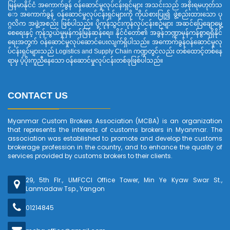
မြန်မာနိုင်ငံ အကောက်ခွန် ဝန်ဆောင်မှုလုပ်ငန်းရှင်များ အသင်းသည် အစိုးရမဟုတ်သ
ော အကောက်ခွန် ဝန်ဆောင်မှုလုပ်ငန်းရှင်များကို ကိုယ်စားပြု၍ ဖွဲ့စည်းထားသော ပု
ဂ္ဂလိက အဖွဲ့အစည်း ဖြစ်ပါသည်။ ပို့ကုန်သွင်းကုန်လုပ်ငန်းစဉ်များ အဆင်ပြေချောမွေ့
စေရေးနှင့် ကုန်သွယ်မှုမှန်ကန်မြန်ဆန်ရေး၊ နိုင်ငံတော်၏ အခွန်ဘဏ္ဍာမှန်ကန်စွာရရှိနိုင်
ရေးအတွက် ဝန်ဆောင်မှုလုပ်ဆောင်ပေးလျက်ရှိပါသည်။ အကောက်ခွန်ဝန်ဆောင်မှုလု
ပ်ငန်းရှင်များသည် Logistics and Supply Chain ကဏ္ဍတွင်လည်း တစ်ထောင့်တစ်နေ
ရာမှ ပံ့ပိုးကူညီနေသော ဝန်ဆောင်မှုလုပ်ငန်းတစ်ခုဖြစ်ပါသည်။
CONTACT US
Myanmar Custom Brokers Association (MCBA) is an organization
that represents the interests of customs brokers in Myanmar. The
association was established to promote and develop the customs
brokerage profession in the country, and to enhance the quality of
services provided by customs brokers to their clients.
29, 5th Flr., UMFCCI Office Tower, Min Ye Kyaw Swar St.,
Lanmadaw Tsp., Yangon
01214845