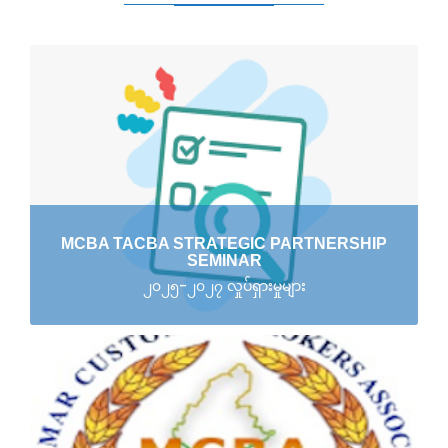
MCBA TACBA STRATEGIC PARTNERSHIP
SEMINAR
၂၀၂၅-၂၀၂၇ လှုပ်ရှားမှုများ