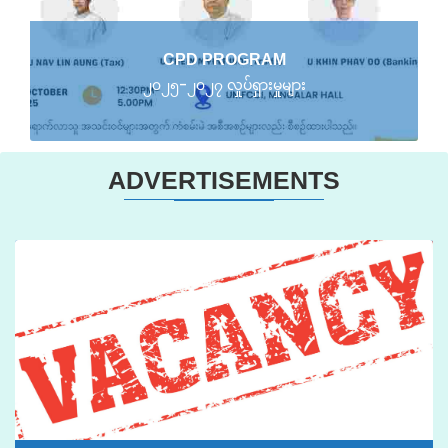
CPD PROGRAM
၂၀၂၅-၂၀၂၇ လှုပ်ရှားမှုများ
ADVERTISEMENTS