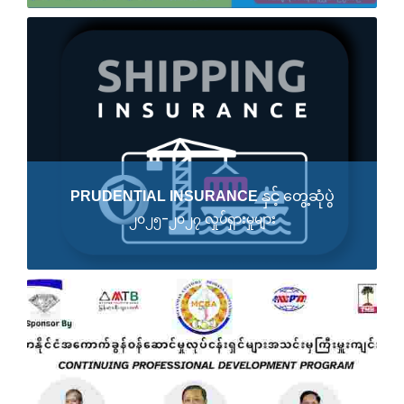
PRUDENTIAL INSURANCE နှင့် တွေ့ဆုံပွဲ
၂၀၂၅-၂၀၂၇ လှုပ်ရှားမှုများ