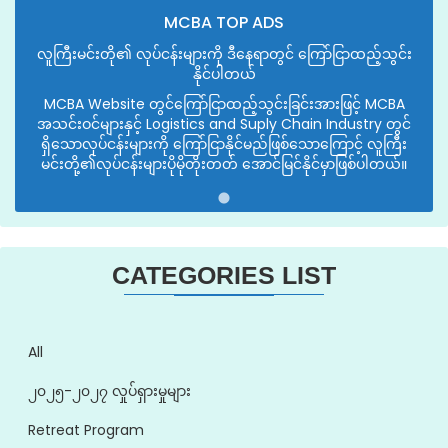
MCBA TOP ADS
လူကြီးမင်းတို၏ လုပ်ငန်းများကို ဒီနေရာတွင် ကြော်ငြာထည့်သွင်း
နိုင်ပါတယ်
MCBA Website တွင်ကြော်ငြာထည့်သွင်းခြင်းအားဖြင့် MCBA
အသင်းဝင်များနှင့် Logistics and Suply Chain Industry တွင်
ရှိသောလုပ်ငန်းများကို ကြော်ငြာနိုင်မည်ဖြစ်သောကြောင့် လူကြီး
မင်းတို့၏လုပ်ငန်းများပိုမိုတိုးတတ် အောင်မြင်နိုင်မှာဖြစ်ပါတယ်။
CATEGORIES LIST
All
၂၀၂၅-၂၀၂၇ လှုပ်ရှားမှုများ
Retreat Program