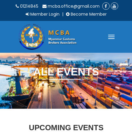
01214845
mcba.office@gmail.com
Member Login
|
Become Member
Toggle
navigatio
ALL EVENTS
UPCOMING EVENTS