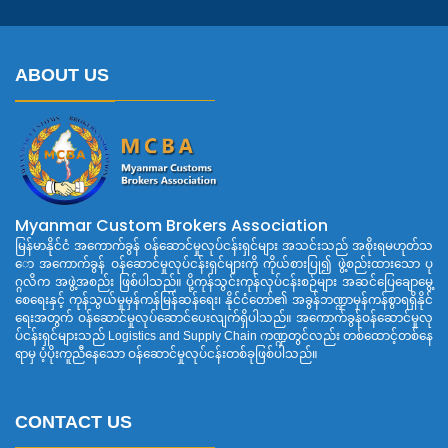
ABOUT US
Myanmar Custom Brokers Association
မြန်မာနိုင်ငံ အကောက်ခွန် ဝန်ဆောင်မှုလုပ်ငန်းရှင်များ အသင်းသည် အစိုးရမဟုတ်သ
ော အကောက်ခွန် ဝန်ဆောင်မှုလုပ်ငန်းရှင်များကို ကိုယ်စားပြု၍ ဖွဲ့စည်းထားသော ပု
ဂ္ဂလိက အဖွဲ့အစည်း ဖြစ်ပါသည်။ ပို့ကုန်သွင်းကုန်လုပ်ငန်းစဉ်များ အဆင်ပြေချောမွေ့
စေရေးနှင့် ကုန်သွယ်မှုမှန်ကန်မြန်ဆန်ရေး၊ နိုင်ငံတော်၏ အခွန်ဘဏ္ဍာမှန်ကန်စွာရရှိနိုင်
ရေးအတွက် ဝန်ဆောင်မှုလုပ်ဆောင်ပေးလျက်ရှိပါသည်။ အကောက်ခွန်ဝန်ဆောင်မှုလု
ပ်ငန်းရှင်များသည် Logistics and Supply Chain ကဏ္ဍတွင်လည်း တစ်ထောင့်တစ်နေ
ရာမှ ပံ့ပိုးကူညီနေသော ဝန်ဆောင်မှုလုပ်ငန်းတစ်ခုဖြစ်ပါသည်။
CONTACT US