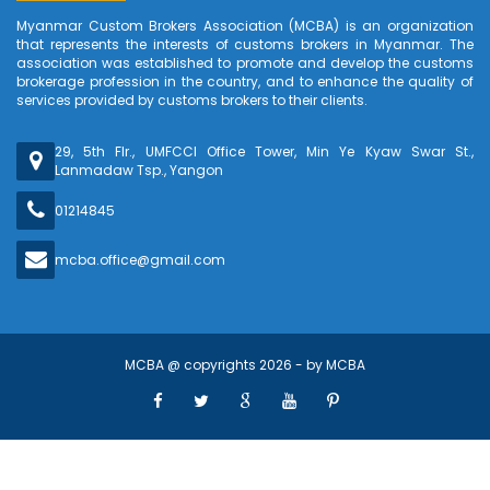
Myanmar Custom Brokers Association (MCBA) is an organization
that represents the interests of customs brokers in Myanmar. The
association was established to promote and develop the customs
brokerage profession in the country, and to enhance the quality of
services provided by customs brokers to their clients.
29, 5th Flr., UMFCCI Office Tower, Min Ye Kyaw Swar St.,
Lanmadaw Tsp., Yangon
01214845
mcba.office@gmail.com
MCBA @ copyrights 2026 - by
MCBA