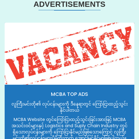
ADVERTISEMENTS
MCBA TOP ADS
လူကြီးမင်းတို၏ လုပ်ငန်းများကို ဒီနေရာတွင် ကြော်ငြာထည့်သွင်း
နိုင်ပါတယ်
MCBA Website တွင်ကြော်ငြာထည့်သွင်းခြင်းအားဖြင့် MCBA
အသင်းဝင်များနှင့် Logistics and Suply Chain Industry တွင်
ရှိသောလုပ်ငန်းများကို ကြော်ငြာနိုင်မည်ဖြစ်သောကြောင့် လူကြီး
မင်းတို့၏လုပ်ငန်းများပိုမိုတိုးတတ် အောင်မြင်နိုင်မှာဖြစ်ပါတယ်။