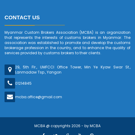
CONTACT US
Myanmar Custom Brokers Association (MCBA) is an organization
that represents the interests of customs brokers in Myanmar. The
association was established to promote and develop the customs
brokerage profession in the country, and to enhance the quality of
services provided by customs brokers to their clients.
29, 5th Flr., UMFCCI Office Tower, Min Ye Kyaw Swar St.,
Lanmadaw Tsp., Yangon
01214845
mcba.office@gmail.com
MCBA @ copyrights 2026 - by
MCBA