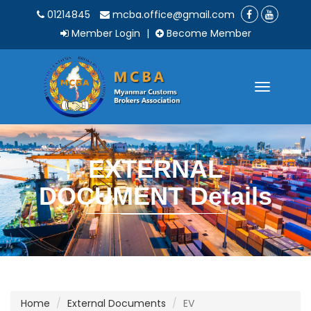
01214845
mcba.office@gmail.com
Member Login
|
Become Member
Toggle
navigatio
EXTERNAL
DOCUMENT Details
Home
External Documents
EV