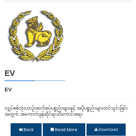
EV
EV
လျှပ်စစ်သုံးယာဉ်၊ဆက်စပ်ပစ္စည်းများနှင့် အပိုပစ္စည်းများတင်သွင်းခြင်း
အတွက် အကောက်ခွန်ဆိုင်ရာသိကောင်းစရာ
Back
Read More
Download