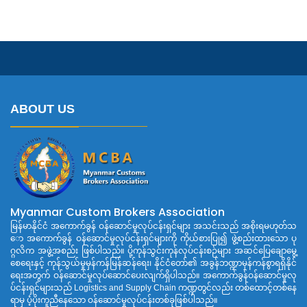
ABOUT US
Myanmar Custom Brokers Association
မြန်မာနိုင်ငံ အကောက်ခွန် ဝန်ဆောင်မှုလုပ်ငန်းရှင်များ အသင်းသည် အစိုးရမဟုတ်သ
ော အကောက်ခွန် ဝန်ဆောင်မှုလုပ်ငန်းရှင်များကို ကိုယ်စားပြု၍ ဖွဲ့စည်းထားသော ပု
ဂ္ဂလိက အဖွဲ့အစည်း ဖြစ်ပါသည်။ ပို့ကုန်သွင်းကုန်လုပ်ငန်းစဉ်များ အဆင်ပြေချောမွေ့
စေရေးနှင့် ကုန်သွယ်မှုမှန်ကန်မြန်ဆန်ရေး၊ နိုင်ငံတော်၏ အခွန်ဘဏ္ဍာမှန်ကန်စွာရရှိနိုင်
ရေးအတွက် ဝန်ဆောင်မှုလုပ်ဆောင်ပေးလျက်ရှိပါသည်။ အကောက်ခွန်ဝန်ဆောင်မှုလု
ပ်ငန်းရှင်များသည် Logistics and Supply Chain ကဏ္ဍတွင်လည်း တစ်ထောင့်တစ်နေ
ရာမှ ပံ့ပိုးကူညီနေသော ဝန်ဆောင်မှုလုပ်ငန်းတစ်ခုဖြစ်ပါသည်။