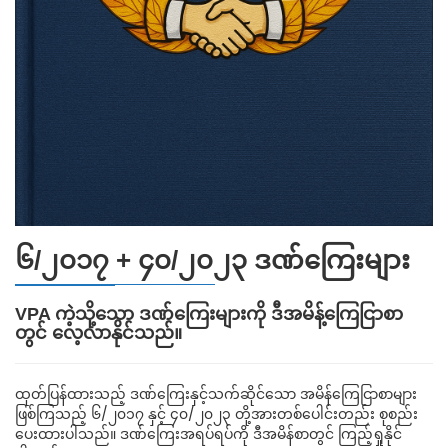
၆/၂၀၁၇ + ၄၀/၂၀၂၃ ဒဏ်ကြေးများ
VPA ကဲ့သို့သော ဒဏ်ကြေးများကို ဒီအမိန့်ကြေငြာစာ
တွင် လေ့လာနိုင်သည်။
ထုတ်ပြန်ထားသည့် ဒဏ်ကြေးနှင့်သက်ဆိုင်သော အမိန်ကြေငြာစာများ
ဖြစ်ကြသည့် ၆/၂၀၁၇ နှင့် ၄၀/၂၀၂၃ တို့အားတစ်ပေါင်းတည်း စုစည်း
ပေးထားပါသည်။ ဒဏ်ကြေးအရပ်ရပ်ကို ဒီအမိန်စာတွင် ကြည့်ရှုနိုင်