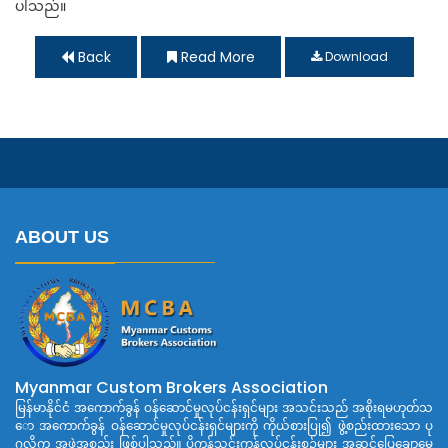
ပါသည်။
Back
Read More
Download
ABOUT US
Myanmar Custom Brokers Association
မြန်မာနိုင်ငံ အကောက်ခွန် ဝန်ဆောင်မှုလုပ်ငန်းရှင်များ အသင်းသည် အစိုးရမဟုတ်သ
ော အကောက်ခွန် ဝန်ဆောင်မှုလုပ်ငန်းရှင်များကို ကိုယ်စားပြု၍ ဖွဲ့စည်းထားသော ပု
ဂ္ဂလိက အဖွဲ့အစည်း ဖြစ်ပါသည်။ ပို့ကုန်သွင်းကုန်လုပ်ငန်းစဉ်များ အဆင်ပြေချောမွေ့