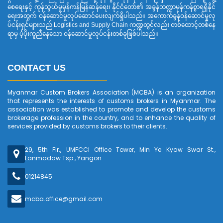
စေရေးနှင့် ကုန်သွယ်မှုမှန်ကန်မြန်ဆန်ရေး၊ နိုင်ငံတော်၏ အခွန်ဘဏ္ဍာမှန်ကန်စွာရရှိနိုင်
ရေးအတွက် ဝန်ဆောင်မှုလုပ်ဆောင်ပေးလျက်ရှိပါသည်။ အကောက်ခွန်ဝန်ဆောင်မှုလု
ပ်ငန်းရှင်များသည် Logistics and Supply Chain ကဏ္ဍတွင်လည်း တစ်ထောင့်တစ်နေ
ရာမှ ပံ့ပိုးကူညီနေသော ဝန်ဆောင်မှုလုပ်ငန်းတစ်ခုဖြစ်ပါသည်။
CONTACT US
Myanmar Custom Brokers Association (MCBA) is an organization
that represents the interests of customs brokers in Myanmar. The
association was established to promote and develop the customs
brokerage profession in the country, and to enhance the quality of
services provided by customs brokers to their clients.
29, 5th Flr., UMFCCI Office Tower, Min Ye Kyaw Swar St.,
Lanmadaw Tsp., Yangon
01214845
mcba.office@gmail.com