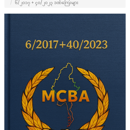
၆/၂၀၁၇ + ၄၀/၂၀၂၃ ဒဏ်ကြေးများ