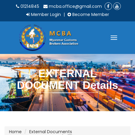
01214845
mcba.office@gmail.com
Member Login
|
Become Member
Toggle
navigatio
EXTERNAL
DOCUMENT Details
Home
External Documents