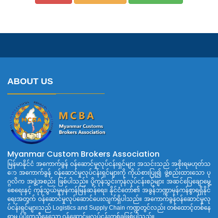
ABOUT US
Myanmar Custom Brokers Association
မြန်မာနိုင်ငံ အကောက်ခွန် ဝန်ဆောင်မှုလုပ်ငန်းရှင်များ အသင်းသည် အစိုးရမဟုတ်သ
ော အကောက်ခွန် ဝန်ဆောင်မှုလုပ်ငန်းရှင်များကို ကိုယ်စားပြု၍ ဖွဲ့စည်းထားသော ပု
ဂ္ဂလိက အဖွဲ့အစည်း ဖြစ်ပါသည်။ ပို့ကုန်သွင်းကုန်လုပ်ငန်းစဉ်များ အဆင်ပြေချောမွေ့
စေရေးနှင့် ကုန်သွယ်မှုမှန်ကန်မြန်ဆန်ရေး၊ နိုင်ငံတော်၏ အခွန်ဘဏ္ဍာမှန်ကန်စွာရရှိနိုင်
ရေးအတွက် ဝန်ဆောင်မှုလုပ်ဆောင်ပေးလျက်ရှိပါသည်။ အကောက်ခွန်ဝန်ဆောင်မှုလု
ပ်ငန်းရှင်များသည် Logistics and Supply Chain ကဏ္ဍတွင်လည်း တစ်ထောင့်တစ်နေ
ရာမှ ပံ့ပိုးကူညီနေသော ဝန်ဆောင်မှုလုပ်ငန်းတစ်ခုဖြစ်ပါသည်။