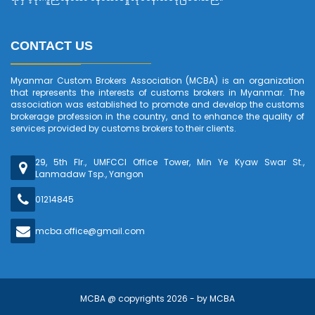
CONTACT US
Myanmar Custom Brokers Association (MCBA) is an organization
that represents the interests of customs brokers in Myanmar. The
association was established to promote and develop the customs
brokerage profession in the country, and to enhance the quality of
services provided by customs brokers to their clients.
29, 5th Flr., UMFCCI Office Tower, Min Ye Kyaw Swar St.,
Lanmadaw Tsp., Yangon
01214845
mcba.office@gmail.com
MCBA @ copyrights 2026 - by
MCBA