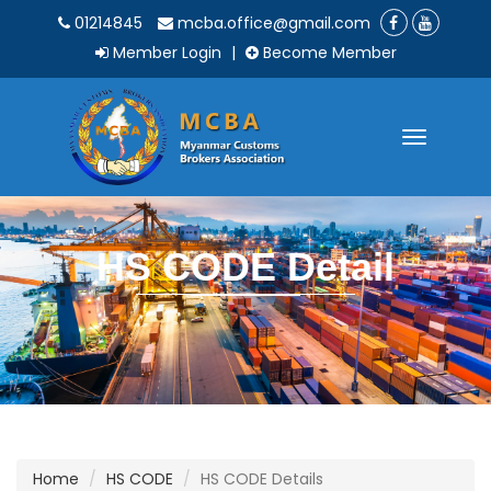
01214845
mcba.office@gmail.com
Member Login
|
Become Member
Toggle
navigatio
HS CODE Detail
Home
HS CODE
HS CODE Details